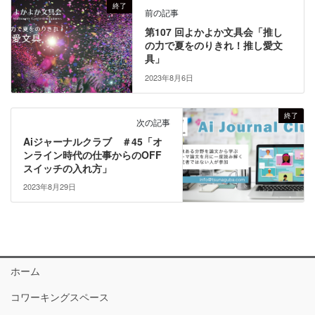
終了
前の記事
第107 回よかよか文具会「推し
の力で夏をのりきれ！推し愛文
具」
2023年8月6日
終了
次の記事
Aiジャーナルクラブ ＃45「オ
ンライン時代の仕事からのOFF
スイッチの入れ方」
2023年8月29日
ホーム
コワーキングスペース