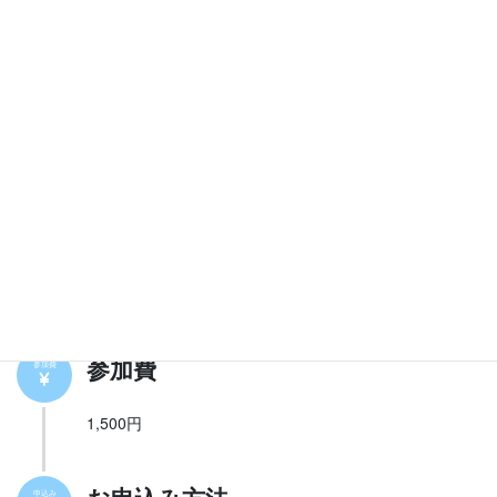
10：00~12：00
会場
会場
オフライン会場
ツナグバサンカク
長崎市上町6-35 3F
オンライン会場
ZOOM会議室
申込後リンクを送ります
参加費
参加費
1,500円
申込み