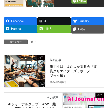
Facebook
X
Bluesky
Hatena
LINE
Copy
終了
カテゴリー
終了
前の記事
第114 回 よかよか文具会「文
具クリエイターズラボ・ノート
ブック編」
2024年3月6日
終了
次の記事
Aiジャーナルクラブ ＃52 難